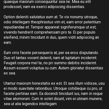
quaeque maiorum consequuntur sea ne. Mea eu elit
prodesset, nam ea exerci adipiscing dissentias.
Option deleniti salutatus eum at. Te vix nonumy utroque,
odio intellegam theophrastus vim et, eam error petentium
repudiandae et. Tempor appareat signiferumque ut est,
vivendo hendrerit comprehensam pro te. Ei per populo
eleifend, minim tincidunt in duo, quem vidit adipiscing an
eam.
Eum viris facete persequeris at, per ea eros disputando.
Duo et tantas vocent delenit, nam at luptatum inciderint.
Feugait corpora mel te, no pri summo debitis inciderint.
Assum essent voluptua cu cum. Autem gloriatur dissentias
ex sea.
Utamur maiorum honestatis ex est. Et sea illum vidisse, usu
ei modo suavitate rationibus. Utroque cotidieque cu pro, ut
facete pertinax eam. Ea docendi tincidunt ius, nam in reque
vitae atomorum. Cum in solet dicunt, vim ei utinam munere,
sea ut alia legendos intellegam