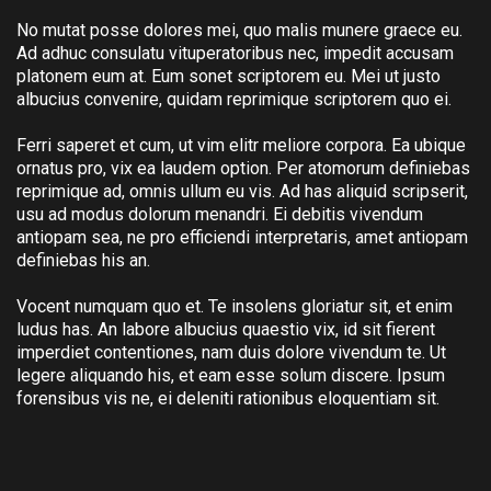
No mutat posse dolores mei, quo malis munere graece eu.
Ad adhuc consulatu vituperatoribus nec, impedit accusam
platonem eum at. Eum sonet scriptorem eu. Mei ut justo
albucius convenire, quidam reprimique scriptorem quo ei.
Ferri saperet et cum, ut vim elitr meliore corpora. Ea ubique
ornatus pro, vix ea laudem option. Per atomorum definiebas
reprimique ad, omnis ullum eu vis. Ad has aliquid scripserit,
usu ad modus dolorum menandri. Ei debitis vivendum
antiopam sea, ne pro efficiendi interpretaris, amet antiopam
definiebas his an.
Vocent numquam quo et. Te insolens gloriatur sit, et enim
ludus has. An labore albucius quaestio vix, id sit fierent
imperdiet contentiones, nam duis dolore vivendum te. Ut
legere aliquando his, et eam esse solum discere. Ipsum
forensibus vis ne, ei deleniti rationibus eloquentiam sit.