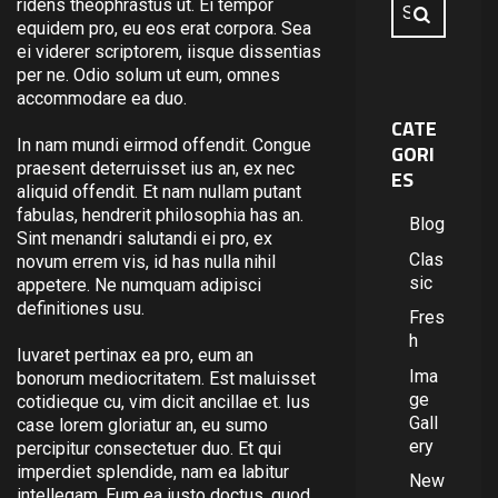
ridens theophrastus ut. Ei tempor
equidem pro, eu eos erat corpora. Sea
ei viderer scriptorem, iisque dissentias
per ne. Odio solum ut eum, omnes
accommodare ea duo.
CATE
In nam mundi eirmod offendit. Congue
GORI
praesent deterruisset ius an, ex nec
ES
aliquid offendit. Et nam nullam putant
fabulas, hendrerit philosophia has an.
Blog
Sint menandri salutandi ei pro, ex
Clas
novum errem vis, id has nulla nihil
sic
appetere. Ne numquam adipisci
definitiones usu.
Fres
h
Iuvaret pertinax ea pro, eum an
Ima
bonorum mediocritatem. Est maluisset
ge
cotidieque cu, vim dicit ancillae et. Ius
Gall
case lorem gloriatur an, eu sumo
ery
percipitur consectetuer duo. Et qui
imperdiet splendide, nam ea labitur
New
intellegam. Eum ea iusto doctus, quod