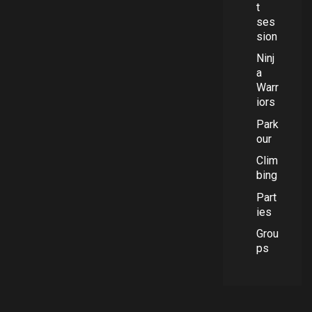
t
ses
sion
Ninj
a
Warr
iors
Park
our
Clim
bing
Part
ies
Grou
ps