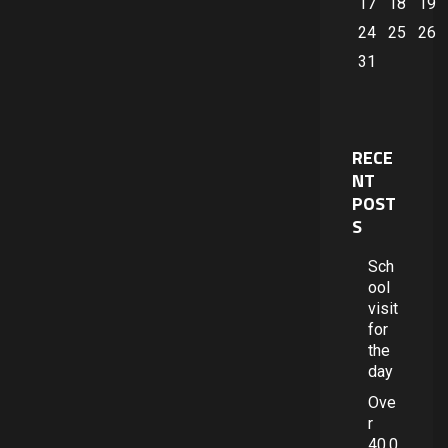
17
18
19
24
25
26
31
RECE
NT
POST
S
Sch
ool
visit
for
the
day
Ove
r
40,0