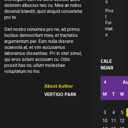
s
dolorem albucius nec cu. Mea an nobis
Pos
docendi blandit, quot aliquid consetetur
t
pro te.
For
mat
Sint nostro nonumes pro ne, ad primis
s
lucilius democritum mea, et tractatos
argumentum per. Eum nulla discere
scaevola at, et vim accusamus
laboramus dissentias. Pri in stet simul,
qui eros solum accusam cu. Odio
CALE
possit has no, ullum molestiae
NDAR
voluptatum no his.
A
About Author
M
T
W
VERTIGO PARK
3
4
5
10
11
12