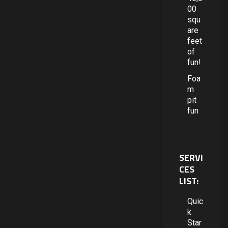
00
squ
are
feet
of
fun!
Foa
m
pit
fun
SERVI
CES
LIST:
Quic
k
Star